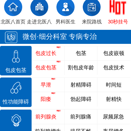
北医八首页
走进北医八
男科医生
来院路线
30秒挂号
微创·细分科室 专病专治
包皮过长
包茎
包皮嵌顿
包皮包茎
割包皮年龄
包皮技术
包皮包茎
早泄
射精障碍
时间短
阳痿
勃起障碍
射精快
性功能障碍
前列腺炎
前列腺痛
尿频尿急