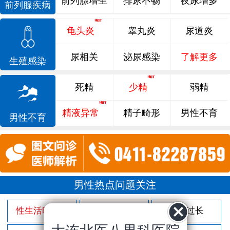
前列腺增生
排尿不畅
夜尿增多
前列腺疾病
龟头炎
睾丸炎
尿道炎
尿相关
泌尿感染
了解更多
生殖感染
死精
少精
弱精
精液异常
精子畸形
男性不育
男性不育
男性热点问题关注
性生活时间短
射精过快
包皮过长