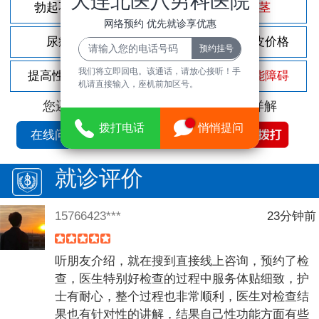
大连北医八男科医院
勃起不坚
尿频尿急
包茎
网络预约 优先就诊享优惠
尿痛
前列腺炎
割包皮价格
我们将立即回电。该通话，请放心接听！手
提高性功能
龟头敏感
性功能障碍
机请直接输入，座机前加区号。
您还可以拨打
免费咨询电话
立即为您详解
拨打电话
悄悄提问
在线问诊
就诊评价
15766423***
23分钟前
听朋友介绍，就在搜到直接线上咨询，预约了检
查，医生特别好检查的过程中服务体贴细致，护
士有耐心，整个过程也非常顺利，医生对检查结
果也有针对性的讲解，结果自己性功能方面有些